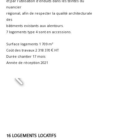
et par l’utilisation d’enduits dans les teintes du
nuancier
régional, afin de respecter la qualité architecturale
des
bâtiments existants aux alentours.
7 logements type 4 sont en accessions.
Surface logements 1 709 m²
Coût des travaux
2 318 370
€ HT
Durée chantier 17 mois
Année de réception 2021
16 LOGEMENTS LOCATIFS