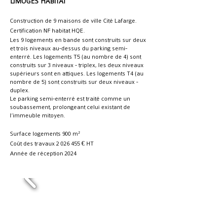
LIMOGES HABITAT
Construction de 9 maisons de ville Cité Lafarge.
Certification NF habitat HQE.
Les 9 logements en bande sont construits sur deux
et trois niveaux au-dessus du parking semi-
enterré. Les logements T5 (au nombre de 4) sont
construits sur 3 niveaux - triplex, les deux niveaux
supérieurs sont en attiques. Les logements T4 (au
nombre de 5) sont construits sur deux niveaux -
duplex.
Le parking semi-enterré est traité comme un
soubassement, prolongeant celui existant de
l’immeuble mitoyen.
Surface logements 900 m²
Coût des travaux
2 026 455
€ HT
Année de réception 2024